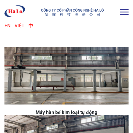
CÔNG TY CỔ PHẦN CÔNG NGHỆ HA LÔ
哈
囉
科
技
股
份
公
司
EN
VIỆT
中
Máy hàn bể kim loại tự động