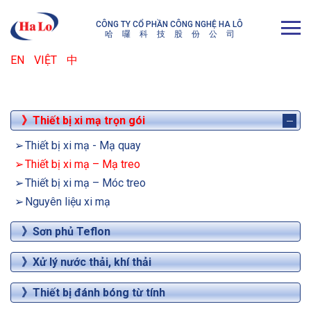
CÔNG TY CỔ PHẦN CÔNG NGHỆ HA LÔ
哈
囉
科
技
股
份
公
司
EN
VIỆT
中
》Thiết bị xi mạ trọn gói
Thiết bị xi mạ - Mạ quay
Thiết bị xi mạ – Mạ treo
Thiết bị xi mạ – Móc treo
Nguyên liệu xi mạ
》Sơn phủ Teflon
》Xử lý nước thải, khí thải
》Thiết bị đánh bóng từ tính