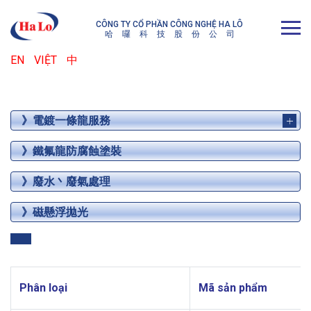
CÔNG TY CỔ PHẦN CÔNG NGHỆ HA LÔ
哈
囉
科
技
股
份
公
司
EN
VIỆT
中
》電鍍一條龍服務
》鐵氟龍防腐蝕塗裝
》廢水丶廢氣處理
》磁懸浮拋光
Phân loại
Mã sản phẩm