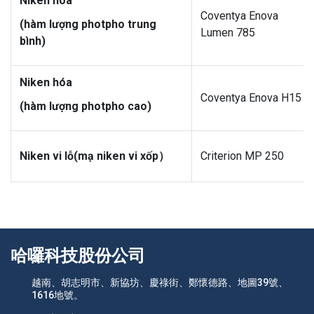
Niken hóa
Coventya Enova
(hàm lượng photpho trung
Lumen 785
bình)
Niken hóa
Coventya Enova H15
(hàm lượng photpho cao)
Niken vi lỗ
(
mạ niken vi xốp
）
Criterion MP 250
哈囉科技股份公司
越南、胡志明市、新協坊、慶祿街、鄭懷德路、地圖39號、
1616地號。