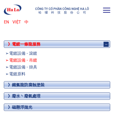
CÔNG TY CỔ PHẦN CÔNG NGHỆ HA LÔ
哈
囉
科
技
股
份
公
司
EN
VIỆT
中
》電鍍一條龍服務
電鍍設備 - 滾鍍
電鍍設備 - 吊鍍
電鍍設備 - 掛具
電鍍原料
》鐵氟龍防腐蝕塗裝
》廢水丶廢氣處理
》磁懸浮拋光