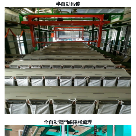
半自動吊鍍
全自動龍門線陽極處理