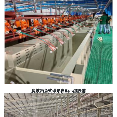
爬坡釣魚式環形自動吊鍍設備